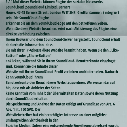
9 / 11Auf dieser Website können Plugins des sozialen Netzwerks
SoundCloud (SoundCloud Limited, Berners
House, 47-48 Berners Street, London W1T 3NF, Großbritannien.) integriert
sein. Die SoundCloud-Plugins
erkennen Sie an dem SoundCloud-Logo auf den betroffenen Seiten.
Wenn Sie diese Website besuchen, wird nach Aktivierung des Plugins eine
direkte Verbindung zwischen
Ihrem Browser und dem SoundCloud-Server hergestellt. SoundCloud erhält
dadurch die Information, dass
Sie mit Ihrer IP-Adresse diese Website besucht haben. Wenn Sie den „Like-
Button“ oder „Share-Button“
anklicken, während Sie in Ihrem SoundCloud- Benutzerkonto eingeloggt
sind, können Sie die Inhalte dieser
Website mit Ihrem SoundCloud-Profil verlinken und/oder teilen. Dadurch
kann SoundCloud Ihrem
Benutzerkonto den Besuch dieser Website zuordnen. Wir weisen darauf
hin, dass wir als Anbieter der Seiten
keine Kenntnis vom Inhalt der übermittelten Daten sowie deren Nutzung
durch SoundCloud erhalten.
Die Speicherung und Analyse der Daten erfolgt auf Grundlage von Art. 6
Abs. 1 lit. f DSGVO. Der
Websitebetreiber hat ein berechtigtes Interesse an einer möglichst
umfangreichen Sichtbarkeit in den
Sozialen Medien. Sofern eine entsprechende Einwilligung abgefragt wurde,