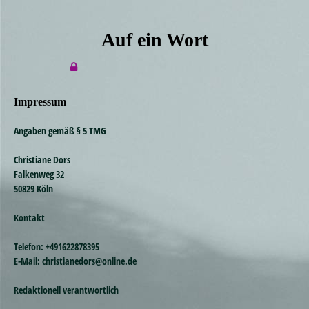
Auf ein Wort
Impressum
Angaben gemäß § 5 TMG
Christiane Dors
Falkenweg 32
50829 Köln
Kontakt
Telefon: +491622878395
E-Mail: christianedors@online.de
Redaktionell verantwortlich